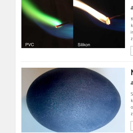
K
k
i
z
S
k
o
z