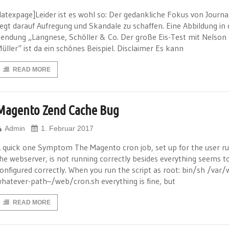
latexpage]Leider ist es wohl so: Der gedankliche Fokus von Journa
iegt darauf Aufregung und Skandale zu schaffen. Eine Abbildung in 
endung „Langnese, Schöller & Co. Der große Eis-Test mit Nelson
üller“ ist da ein schönes Beispiel. Disclaimer Es kann
READ MORE
Magento Zend Cache Bug
Admin
1. Februar 2017
 quick one Symptom The Magento cron job, set up for the user r
he webserver, is not running correctly besides everything seems t
onfigured correctly. When you run the script as root: bin/sh /va
hatever-path–/web/cron.sh everything is fine, but
READ MORE