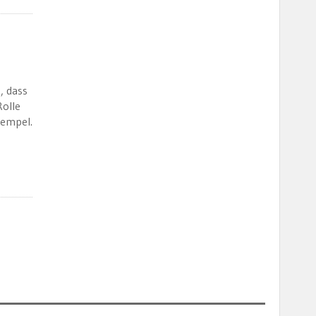
, dass
Rolle
xempel.