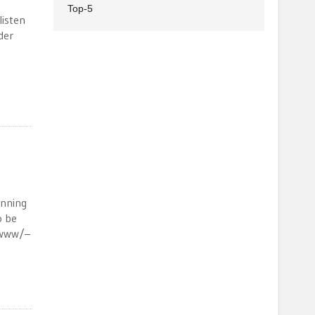
Top-5
listen
der
unning
o be
r/www/–