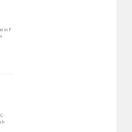
i in F
i
 C-
ich