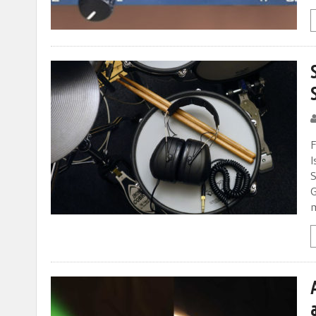
F
I
S
G
m