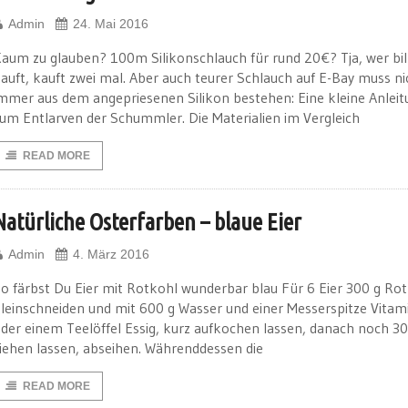
Admin
24. Mai 2016
aum zu glauben? 100m Silikonschlauch für rund 20€? Tja, wer bill
auft, kauft zwei mal. Aber auch teurer Schlauch auf E-Bay muss ni
mmer aus dem angepriesenen Silikon bestehen: Eine kleine Anleit
um Entlarven der Schummler. Die Materialien im Vergleich
READ MORE
Natürliche Osterfarben – blaue Eier
Admin
4. März 2016
o färbst Du Eier mit Rotkohl wunderbar blau Für 6 Eier 300 g Ro
leinschneiden und mit 600 g Wasser und einer Messerspitze Vitam
der einem Teelöffel Essig, kurz aufkochen lassen, danach noch 3
iehen lassen, abseihen. Währenddessen die
READ MORE