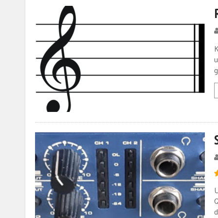
K
u
g
U
Q
d