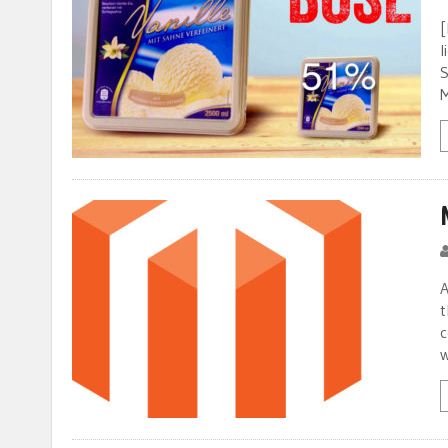
[
l
S
M
A
t
c
w