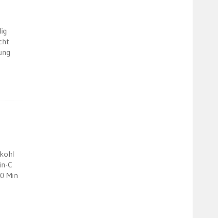
ig
cht
ung
tkohl
in-C
00 Min