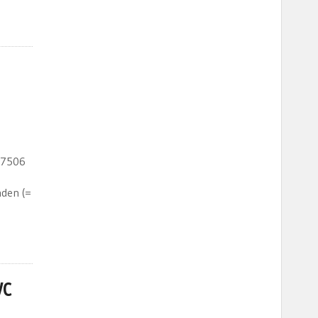
-7506
nden (=
VC