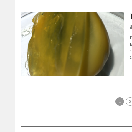
D
b
s
C
1
2