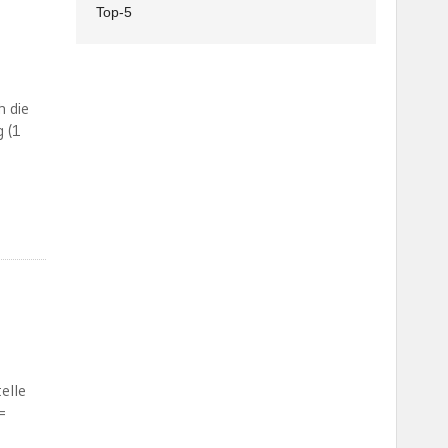
Top-5
h die
g (1
elle
=