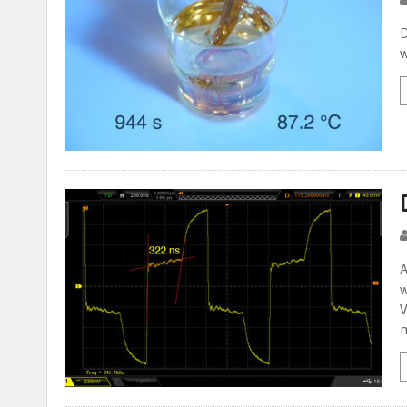
D
w
A
w
V
m