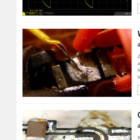
Z
a
f
W
K