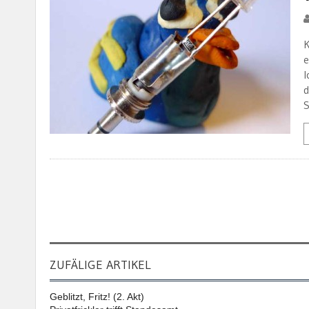
K
e
I
d
S
ZUFÄLIGE ARTIKEL
Geblitzt, Fritz! (2. Akt)