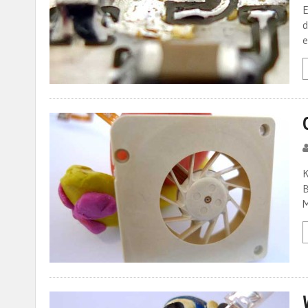
E
d
e
K
B
M