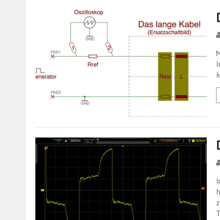
M
I
k
I
h
z
T