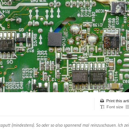
Print this art
Font size
-
kaputt (mindestens). So oder so also spannend mal reinzuschauen. Ich ze