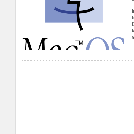
I
b
D
f