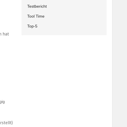
Testbericht
Tool Time
Top-5
h hat
gig
stellt)