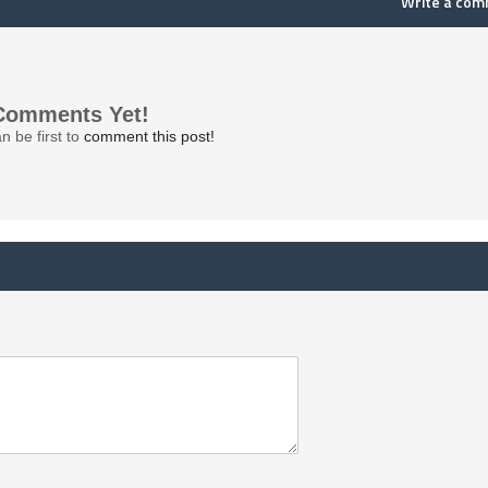
Write a co
Comments Yet!
n be first to
comment this post!